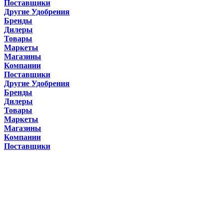
Поставщики
Другие Удобрения
Бренды
Дилеры
Товары
Маркеты
Магазины
Компании
Поставщики
Другие Удобрения
Бренды
Дилеры
Товары
Маркеты
Магазины
Компании
Поставщики
подарочные карты
дарим прекрасные подарки
бесплатная доставка
для заказов свыше $99
онлайн заказы
часы : 8 утра - 8 вечера
Покупка и экономия