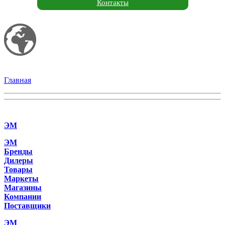
Контакты
Мой сайт
Эко Удобрения
Главная
»
Онлайн игры
(
0
)
Categories
ЭМ
ЭМ
Бренды
Дилеры
Товары
Маркеты
Магазины
Компании
Поставщики
ЭМ