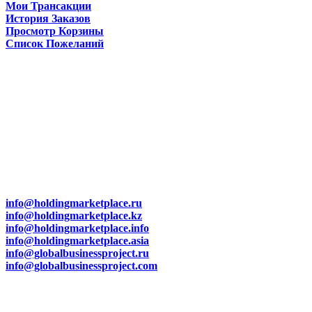
Мои Трансакции
История Заказов
Просмотр Корзины
Список Пожеланий
о компании
Москва Охотный ряд 2
Алматы 2я Гончарная 113
Berlin Vil'gel'm Shtrasse 110
Телефон: +7 777 120 95 55
WhatsApp: +7 747 957 81 57
Связаться с Нами
info@holdingmarketplace.ru
info@holdingmarketplace.kz
info@holdingmarketplace.info
info@holdingmarketplace.asia
info@globalbusinessproject.ru
info@globalbusinessproject.com